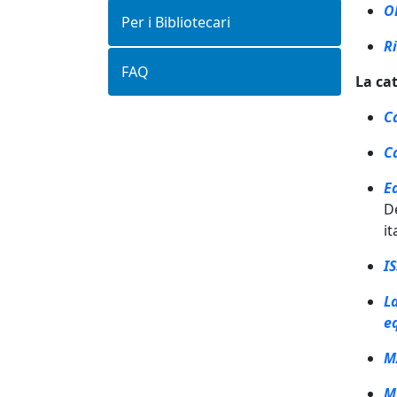
O
Per i Bibliotecari
R
FAQ
La ca
C
C
E
De
it
I
L
e
M
M