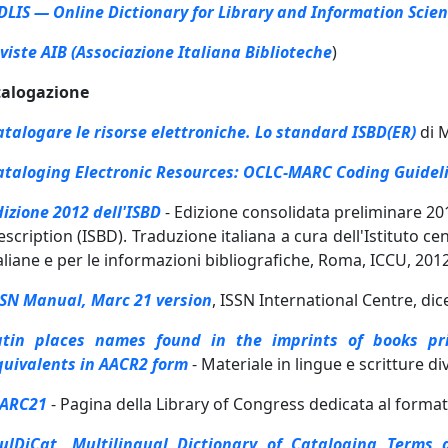
DLIS — Online Dictionary for Library and Information Scie
iviste AIB (Associazione Italiana Biblioteche
)
talogazione
atalogare le risorse elettroniche. Lo standard ISBD(ER)
di 
ataloging Electronic Resources: OCLC-MARC Coding Guidel
dizione 2012 dell'ISBD
- Edizione consolidata preliminare 20
scription (ISBD). Traduzione italiana a cura dell'Istituto ce
aliane e per le informazioni bibliografiche, Roma, ICCU, 201
SSN Manual, Marc 21 version
, ISSN International Centre, d
atin places names found in the imprints of books pr
quivalents in AACR2 form
- Materiale in lingue e scritture di
ARC21
- Pagina della Library of Congress dedicata al form
ulDiCat, Multilingual Dictionary of Cataloging Terms