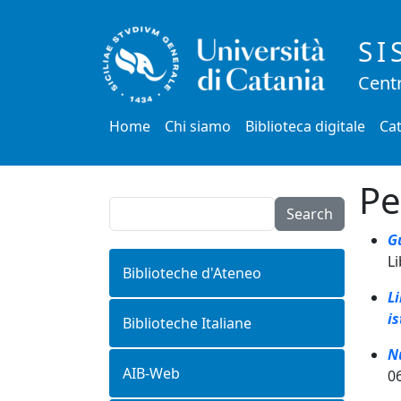
Salta al contenuto principale
SI
Centr
Main menu
Home
Chi siamo
Biblioteca digitale
Cat
Pe
Search
G
Li
Biblioteche d'Ateneo
L
is
Biblioteche Italiane
N
AIB-Web
0