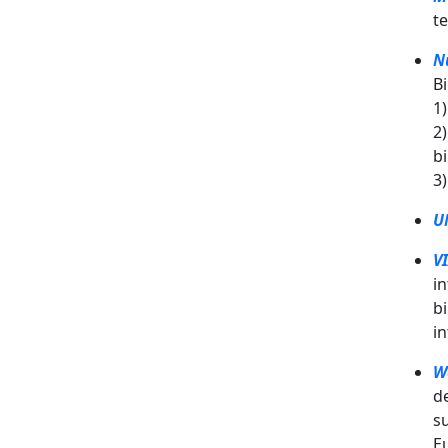
t
N
Bi
1)
2
bi
3)
U
V
i
b
in
W
d
su
E