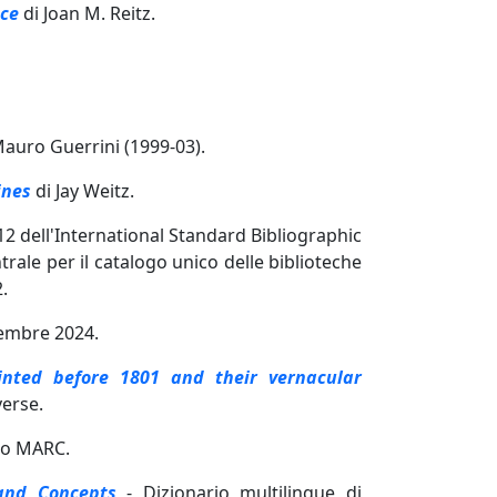
nce
di Joan M. Reitz.
Mauro Guerrini (1999-03).
ines
di Jay Weitz.
12 dell'International Standard Bibliographic
ntrale per il catalogo unico delle biblioteche
2.
icembre 2024.
inted before 1801 and their vernacular
verse.
ato MARC.
 and Concepts
- Dizionario multilingue di