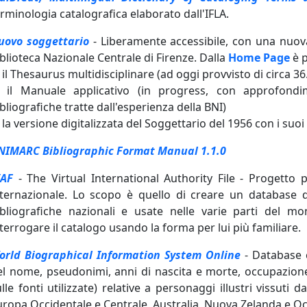
erminologia catalografica elaborato dall'IFLA.
uovo soggettario
- Liberamente accessibile, con una nuova i
blioteca Nazionale Centrale di Firenze. Dalla
Home Page
è p
 il Thesaurus multidisciplinare (ad oggi provvisto di circa 
) il Manuale applicativo (in progress, con approfondim
bliografiche tratte dall'esperienza della BNI)
 la versione digitalizzata del Soggettario del 1956 con i su
NIMARC Bibliographic Format Manual 1.1.0
IAF
- The Virtual International Authority File - Progetto p
nternazionale. Lo scopo è quello di creare un database d
ibliografiche nazionali e usate nelle varie parti del 
terrogare il catalogo usando la forma per lui più familiare.
orld Biographical Information System Online
- Database 
el nome, pseudonimi, anni di nascita e morte, occupazione,
lle fonti utilizzate) relative a personaggi illustri vissuti
uropa Occidentale e Centrale, Australia, Nuova Zelanda e O