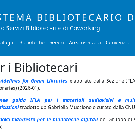
STEMA BIBLIOTECARIO 
o Servizi Bibliotecari e di Coworking
aloghi
Biblioteche
Servizi
Area riservata
Convenzioni
r i Bibliotecari
uidelines for Green Libraries
elaborate dalla Sezione IFL
braries) (2026-01).
inee guida IFLA per i materiali audiovisivi e mult
tituzioni
tradotto da Gabriella Muccione e curato dalla CNU
uovo manifesto per le biblioteche digitali
del Gruppo di st
6).