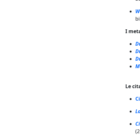
W
b
I met
D
D
D
M
Le ci
C
L
C
(