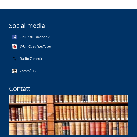
Social media
UniCt su Facebook
@UniCt su YouTube
Radio Zammù
Zammù TV
Contatti