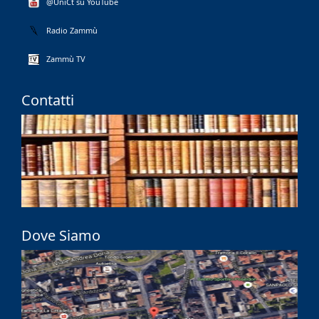
@UniCt su YouTube
Radio Zammù
Zammù TV
Contatti
Dove Siamo