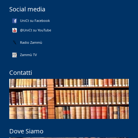
Social media
UniCt su Facebook
@UniCt su YouTube
Radio Zammù
Zammù TV
Contatti
Dove Siamo