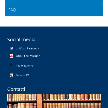
FAQ
Social media
UniCt su Facebook
@UniCt su YouTube
Radio Zammù
Zammù TV
Contatti