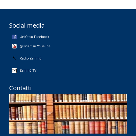
Social media
UniCt su Facebook
@UniCt su YouTube
Radio Zammù
Zammù TV
Contatti