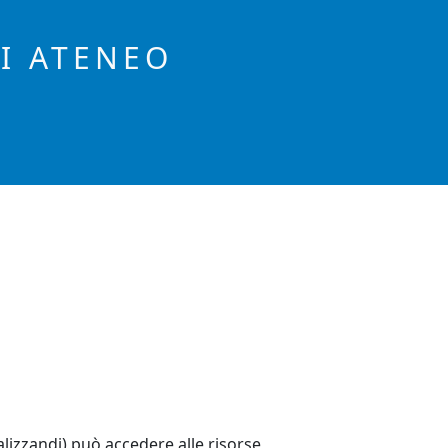
DI ATENEO
alizzandi) può accedere alle risorse