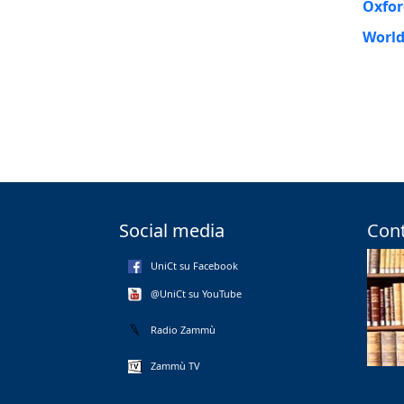
Oxfor
World
Social media
Cont
UniCt su Facebook
@UniCt su YouTube
Radio Zammù
Zammù TV