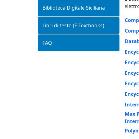
elett
Biblioteca Digitale Siciliana
Compr
Libri di testo (E-Textbooks)
Compr
Datab
FAQ
Encyc
Encyc
Encyc
Encyc
Encyc
Inter
Max P
Inter
Polym