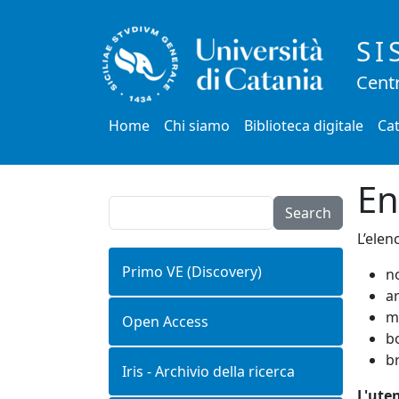
Salta al contenuto principale
SI
Centr
Main menu
Home
Chi siamo
Biblioteca digitale
Cat
En
Search
L’elen
Primo VE (Discovery)
no
a
m
Open Access
b
br
Iris - Archivio della ricerca
L'ute