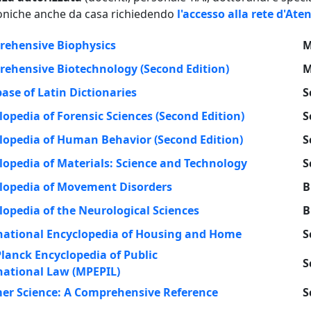
roniche anche da casa richiedendo
l'accesso alla rete d'At
ehensive Biophysics
M
ehensive Biotechnology (Second Edition)
M
ase of Latin Dictionaries
S
lopedia of Forensic Sciences (Second Edition)
S
lopedia of Human Behavior (Second Edition)
S
lopedia of Materials: Science and Technology
S
lopedia of Movement Disorders
B
lopedia of the Neurological Sciences
B
national Encyclopedia of Housing and Home
S
lanck Encyclopedia of Public
S
national Law (MPEPIL)
er Science: A Comprehensive Reference
S