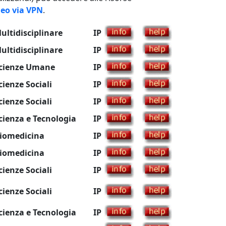
eneo via VPN
.
ultidisciplinare
IP
ultidisciplinare
IP
cienze Umane
IP
cienze Sociali
IP
cienze Sociali
IP
cienza e Tecnologia
IP
iomedicina
IP
iomedicina
IP
cienze Sociali
IP
cienze Sociali
IP
cienza e Tecnologia
IP