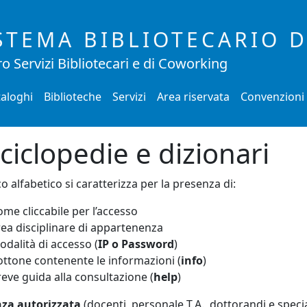
STEMA BIBLIOTECARIO 
o Servizi Bibliotecari e di Coworking
aloghi
Biblioteche
Servizi
Area riservata
Convenzioni
ciclopedie e dizionari
co alfabetico si caratterizza per la presenza di:
me cliccabile per l’accesso
rea disciplinare di appartenenza
odalità di accesso (
IP o Password
)
ottone contenente le informazioni (
info
)
eve guida alla consultazione (
help
)
nza autorizzata
(docenti, personale T.A., dottorandi e speci