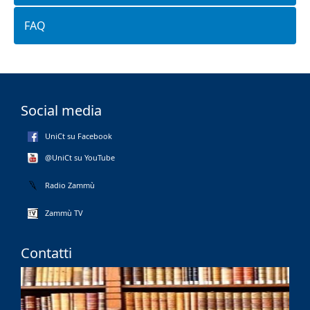
FAQ
Social media
UniCt su Facebook
@UniCt su YouTube
Radio Zammù
Zammù TV
Contatti