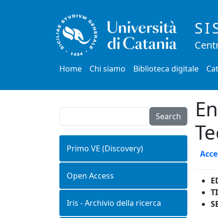
Salta al contenuto principale
SI
Centr
Main menu
Home
Chi siamo
Biblioteca digitale
Cat
En
Search
Te
Primo VE (Discovery)
Acce
Open Access
E
T
Iris - Archivio della ricerca
S