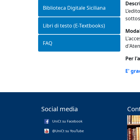
Descr
Biblioteca Digitale Siciliana
L’edit
sottos
Libri di testo (E-Textbooks)
Modal
L'acce
FAQ
d'Ate
Per l
E' gr
Social media
Cont
UniCt su Facebook
@UniCt su YouTube