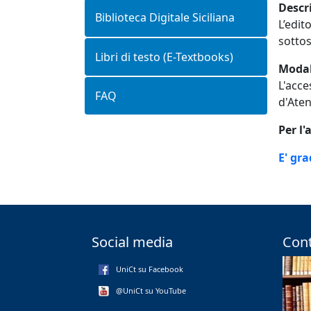
Descr
Biblioteca Digitale Siciliana
L’edit
sottos
Libri di testo (E-Textbooks)
Modal
L'acce
FAQ
d'Ate
Per l
E' gr
Social media
Cont
UniCt su Facebook
@UniCt su YouTube