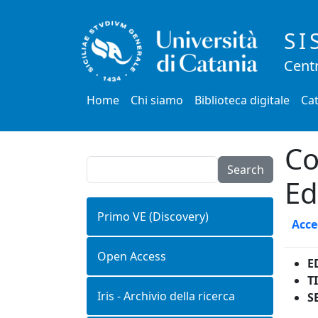
Salta al contenuto principale
SI
Centr
Main menu
Home
Chi siamo
Biblioteca digitale
Cat
Co
Search
Ed
Primo VE (Discovery)
Acce
Open Access
E
T
Iris - Archivio della ricerca
S