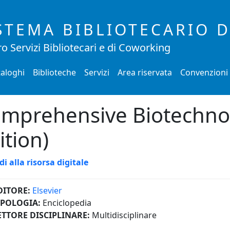
STEMA BIBLIOTECARIO 
o Servizi Bibliotecari e di Coworking
aloghi
Biblioteche
Servizi
Area riservata
Convenzioni
mprehensive Biotechno
ition)
di alla risorsa digitale
DITORE:
Elsevier
IPOLOGIA:
Enciclopedia
ETTORE DISCIPLINARE:
Multidisciplinare