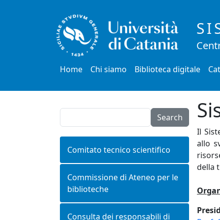
Salta al contenuto principale
SI
Centr
Main menu
Home
Chi siamo
Biblioteca digitale
Cat
Si
Search
Il Sis
allo s
Comitato tecnico scientifico
risors
della 
Commissione di Ateneo per le
biblioteche
Organ
Presi
Consulta dei responsabili di