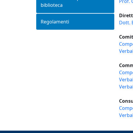
Prof.
biblioteca
Diret
Regolamenti
Dott.
Comit
Compo
Verbal
Commi
Compo
Verbal
Verba
Consu
Compo
Verbal