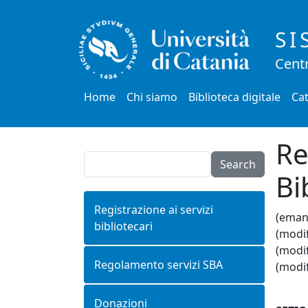
Salta al contenuto principale
SI
Centr
Main menu
Home
Chi siamo
Biblioteca digitale
Cat
Re
Search
Bi
Registrazione ai servizi
(eman
bibliotecari
(modif
(modif
Regolamento servizi SBA
(modif
Donazioni