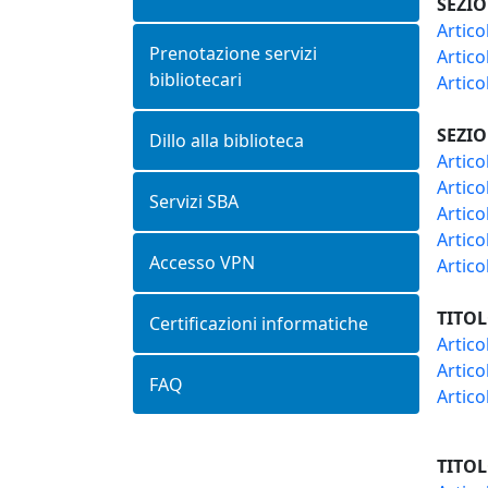
SEZIO
Artico
Prenotazione servizi
Artico
bibliotecari
Artico
SEZIO
Dillo alla biblioteca
Articol
Artico
Servizi SBA
Artico
Artico
Accesso VPN
Artico
TITOL
Certificazioni informatiche
Artico
Artico
FAQ
Artico
TITOL