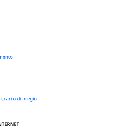
amento
, rari o di pregio
INTERNET