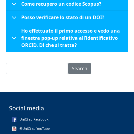
Come recupero un codice Scopus?
Posso verificare lo stato di un DOI?
Ho effettuato il primo accesso e vedo una
finestra pop-up relativa all’identificativo
ORCID. Di che si tratta?
Search
Social media
UniCt su Facebook
@UniCt su YouTube