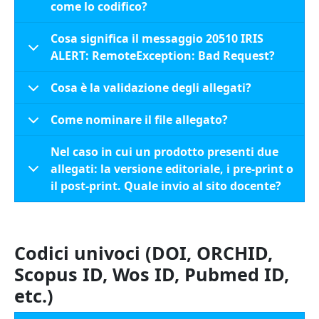
come lo codifico?
Cosa significa il messaggio 20510 IRIS
ALERT: RemoteException: Bad Request?
Cosa è la validazione degli allegati?
Come nominare il file allegato?
Nel caso in cui un prodotto presenti due
allegati: la versione editoriale, i pre-print o
il post-print. Quale invio al sito docente?
Codici univoci (DOI, ORCHID,
Scopus ID, Wos ID, Pubmed ID,
etc.)